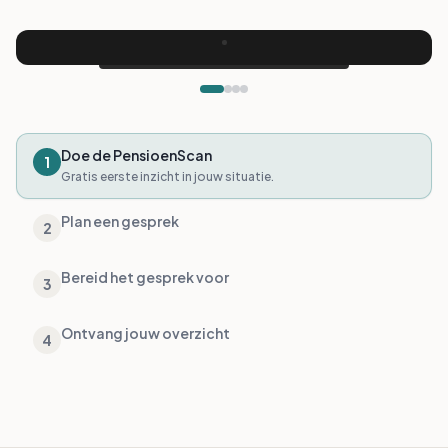
Doe de PensioenScan
1
Gratis eerste inzicht in jouw situatie.
Plan een gesprek
2
Kies een moment voor een persoonlijk online
pensioengesprek.
Bereid het gesprek voor
3
Ontvang jouw overzicht
4