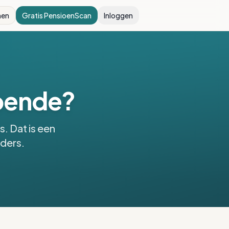
nen
Gratis PensioenScan
Inloggen
doende?
. Dat is een
nders.