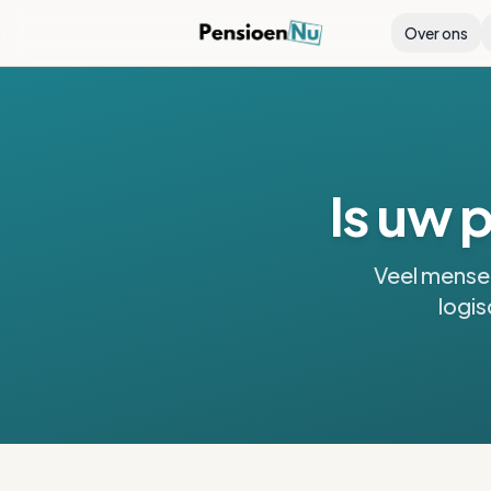
Over ons
Is uw 
Veel mensen
logis