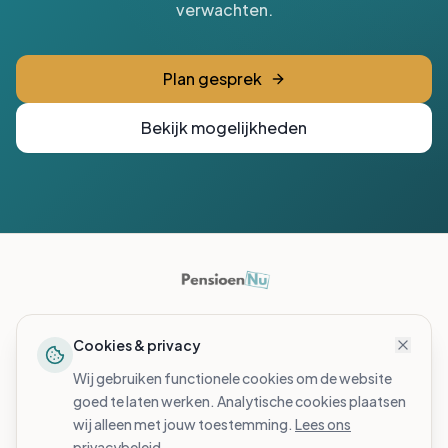
verwachten.
Plan gesprek
Bekijk mogelijkheden
Over ons
Cookies & privacy
Onze adviseurs
Beoordelingen
Wij gebruiken functionele cookies om de website
PensioenScan
goed te laten werken. Analytische cookies plaatsen
FAQ
wij alleen met jouw toestemming.
Lees ons
Voor opdrachtgevers
privacybeleid
.